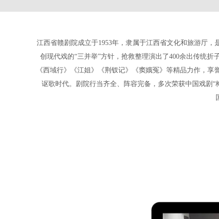
江西省赣剧院成立于1953年，隶属于江西省文化和旅游厅
创现代戏的“三并举”方针，抢救整理演出了400余出传统
《西域行》《江姐》《荆钗记》《窦娥冤》等精品力作，享誉
讴歌时代。剧院行当齐全、阵容完备，多次荣获中国戏剧“