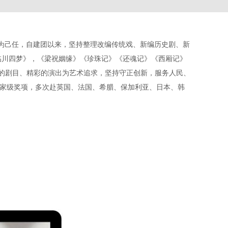
术为己任，自建团以来，坚持整理改编传统戏、新编历史剧、新
《临川四梦》，《梁祝姻缘》《珍珠记》《还魂记》《西厢记》
富的剧目、精彩的演出为艺术追求，坚持守正创新，服务人民、
国家级奖项，多次赴英国、法国、希腊、保加利亚、日本、韩
。