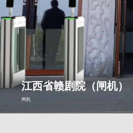
江西省赣剧院（闸机）
闸机