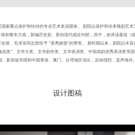
，是国家重点保护和扶持的专业艺术表演团体。 剧院以保护和传承赣剧艺
折子戏和整本大戏，新编历史剧、新创现代戏近90部，其中，改译汤显祖
全国，毛泽东同志曾给予 “美秀娇甜”的赞誉。 新时期以来，剧院以丰
梅花奖”、文华大奖、文华剧作奖、文华表演奖、中国戏剧优秀表演奖等
国、新加坡等国和中国香港、澳门、台湾地区演出，反响强烈，蜚声海外
设计图稿