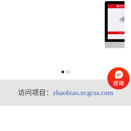
访问项目：
zhaobiao.ncgcss.com